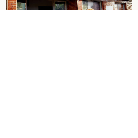
M
i
s
s
R
e
u
n
i
o
n
2
0
2
1
2021
Nous sommes ravis de vous annoncer notre
partenariat avec Miss Réunion pour cette année. En
tant que marque de chocolat de qualité supérieure,
nous sommes honorés de nous associer avec une
icône locale qui incarne l’excellence, la beauté et la
grâce.