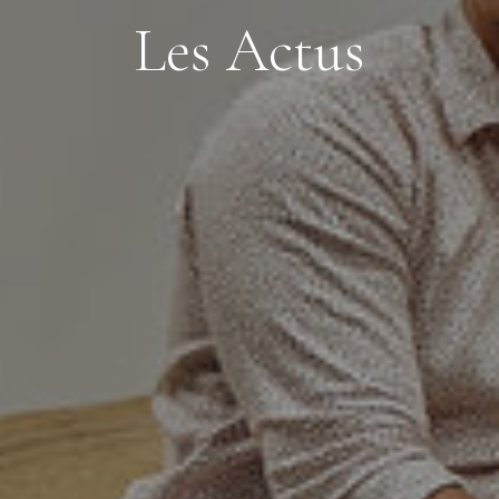
L
e
s
A
c
t
u
s