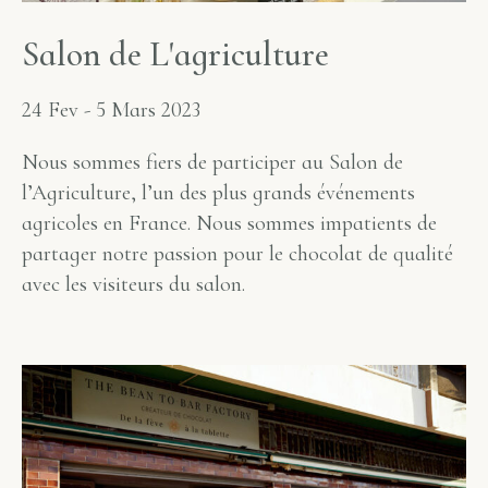
S
a
l
o
n
d
e
L
'
a
g
r
i
c
u
l
t
u
r
e
24 Fev - 5 Mars 2023
Nous sommes fiers de participer au Salon de
l’Agriculture, l’un des plus grands événements
agricoles en France. Nous sommes impatients de
partager notre passion pour le chocolat de qualité
avec les visiteurs du salon.