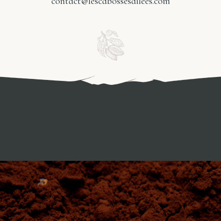
contact@lescabossesailees.com