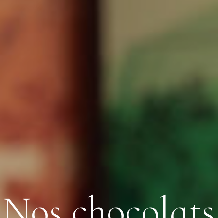
N
o
s
c
h
o
c
o
l
a
t
s